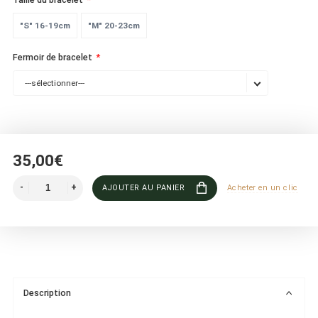
"S" 16-19cm
"M" 20-23cm
Fermoir de bracelet
---sélectionner---
35,00€
AJOUTER AU PANIER
Acheter en un clic
Description