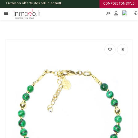
Livraison offerte dès 50€ d’achat!
COMPOSE TON STYLE
€
FR