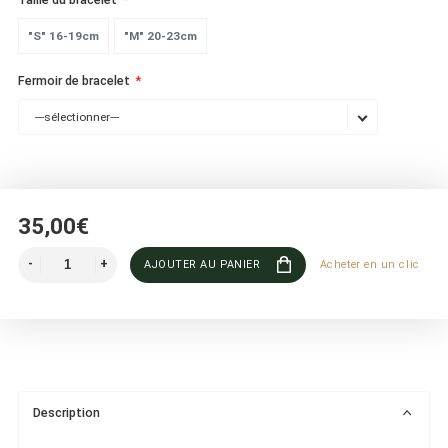
"S" 16-19cm
"M" 20-23cm
Fermoir de bracelet
---sélectionner---
35,00€
AJOUTER AU PANIER
Acheter en un clic
Description