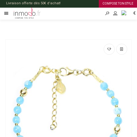
Livraison offerte dès 50€ d’achat!
COMPOSE TON STYLE
€
FR