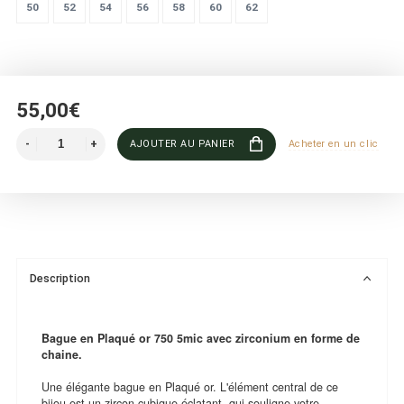
50
52
54
56
58
60
62
55,00€
AJOUTER AU PANIER
Acheter en un clic
Description
Bague en Plaqué or 750 5mic avec zirconium en forme de
chaine.
Une élégante bague en Plaqué or. L'élément central de ce
bijou est un zircon cubique éclatant, qui souligne votre