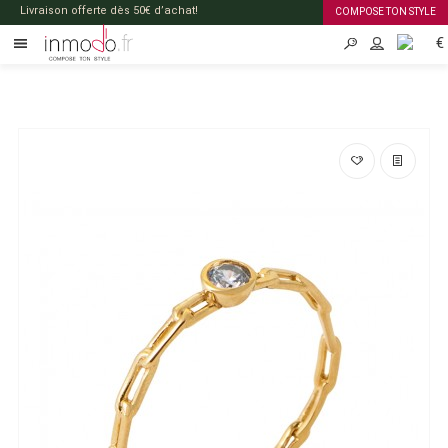
Livraison offerte dès 50€ d’achat!
COMPOSE TON STYLE
€
FR