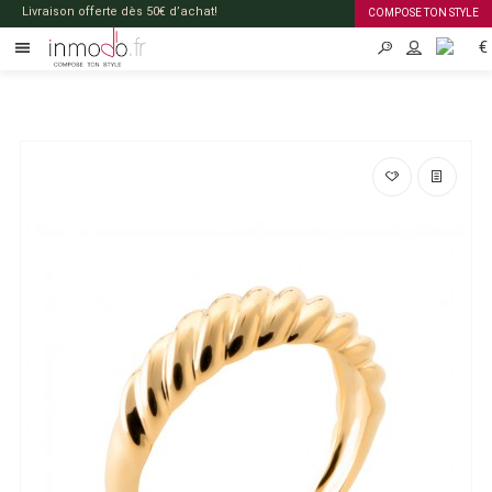
Livraison offerte dès 50€ d’achat!
COMPOSE TON STYLE
€
FR