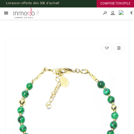
Livraison offerte dès 50€ d’achat!
COMPOSE TON STYLE
€
FR