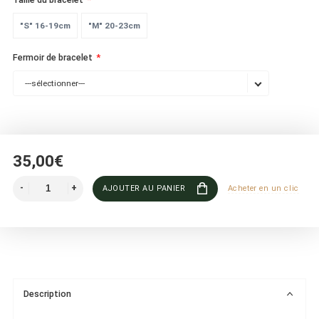
"S" 16-19cm
"M" 20-23cm
Fermoir de bracelet
---sélectionner---
35,00€
AJOUTER AU PANIER
Acheter en un clic
Description