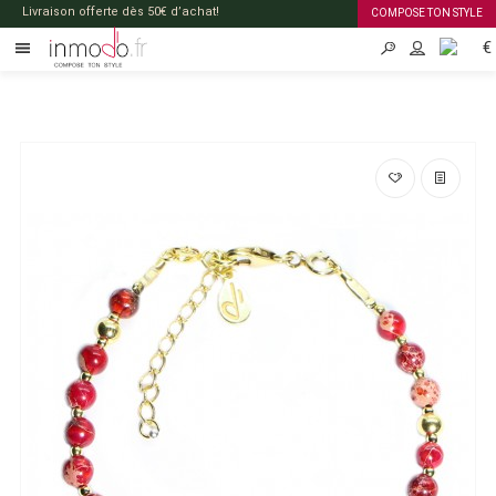
Livraison offerte dès 50€ d’achat!
COMPOSE TON STYLE
€
FR