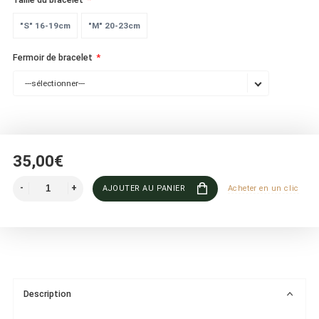
"S" 16-19cm
"M" 20-23cm
Fermoir de bracelet
---sélectionner---
35,00€
AJOUTER AU PANIER
Acheter en un clic
Description