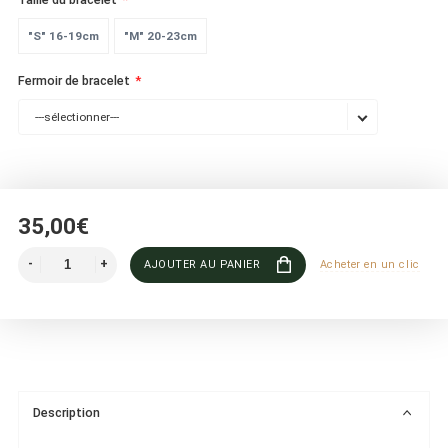
"S" 16-19cm
"M" 20-23cm
Fermoir de bracelet
---sélectionner---
35,00€
AJOUTER AU PANIER
Acheter en un clic
Description