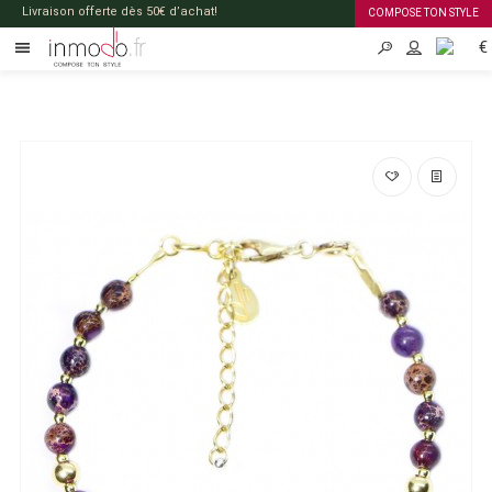
Livraison offerte dès 50€ d’achat!
COMPOSE TON STYLE
€
FR