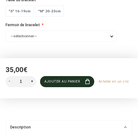
"S" 16-19cm
"M" 20-23cm
Fermoir de bracelet
---sélectionner---
35,00€
AJOUTER AU PANIER
Acheter en un clic
Description