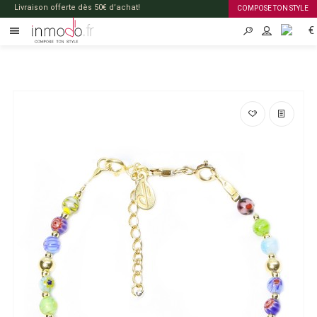
Livraison offerte dès 50€ d’achat!
COMPOSE TON STYLE
€
FR