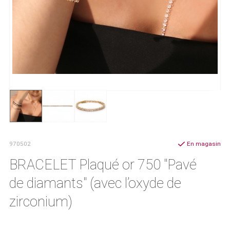
970502
En magasin
BRACELET Plaqué or 750 "Pavé
de diamants" (avec l’oxyde de
zirconium)