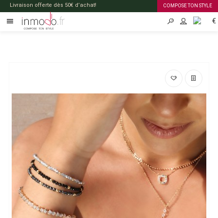
Livraison offerte dès 50€ d’achat!
COMPOSE TON STYLE
€
FR