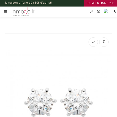
Livraison offerte dès 50€ d’achat!
COMPOSE TON STYLE
€
FR