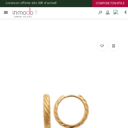
Livraison offerte dès 50€ d’achat!
COMPOSE TON STYLE
€
FR