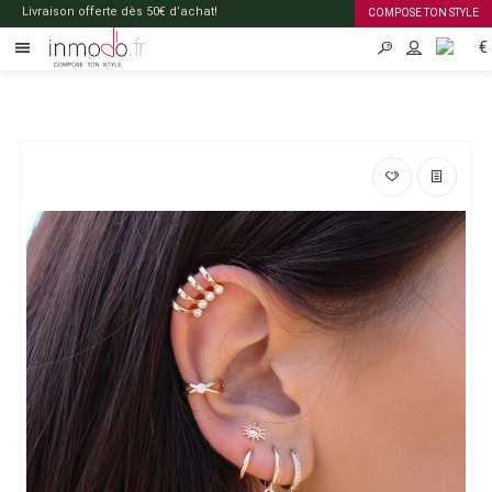
Livraison offerte dès 50€ d’achat!
COMPOSE TON STYLE
€
FR