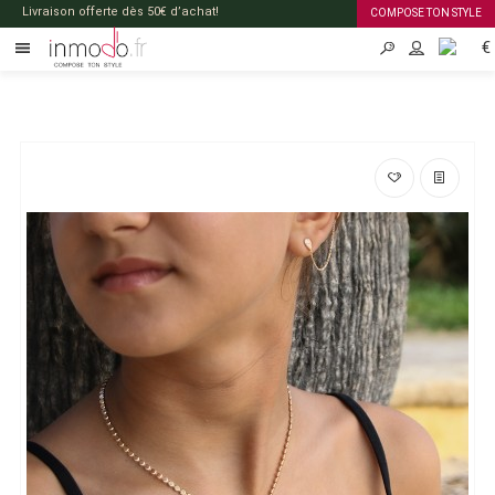
Livraison offerte dès 50€ d’achat!
COMPOSE TON STYLE
€
FR