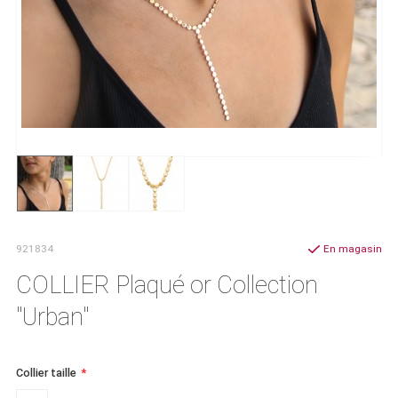
921834
En magasin
COLLIER Plaqué or Collection
"Urban"
Collier taille