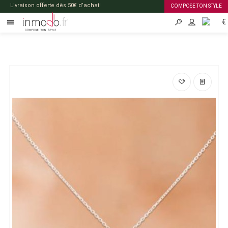
Livraison offerte dès 50€ d’achat!
COMPOSE TON STYLE
€
FR