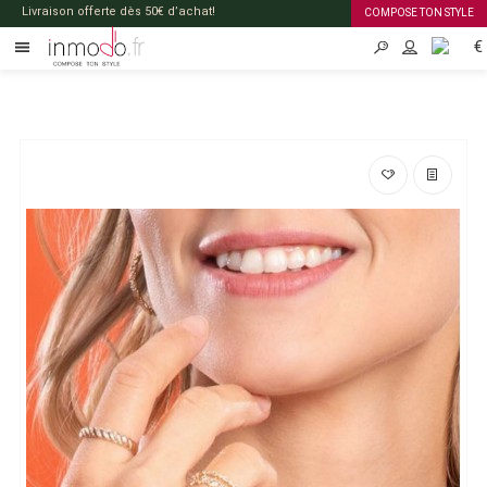
Livraison offerte dès 50€ d’achat!
COMPOSE TON STYLE
€
FR