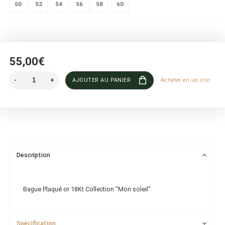
50
52
54
56
58
60
55,00€
AJOUTER AU PANIER
Acheter en un clic
Description
Bague Plaqué or 18Kt Collection "Mon soleil"
Spécification