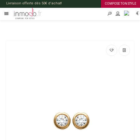
Livraison offerte dès 50€ d’achat!
COMPOSE TON STYLE
€
FR