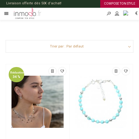
Livraison offerte dès 50€ d’achat!
COMPOSE TON STYLE
€
FR
Trier par : Par défaut
Réduction
34 %