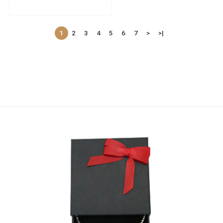
1
2
3
4
5
6
7
>
>|