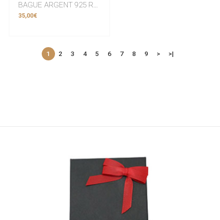
BAGUE ARGENT 925 RHODIE Collection "Martelé"
35,00€
1
2
3
4
5
6
7
8
9
>
>|