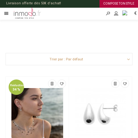
Livraison offerte dès 50€ d’achat!
COMPOSE TON STYLE
€
FR
Trier par : Par défaut
Réduction
34 %